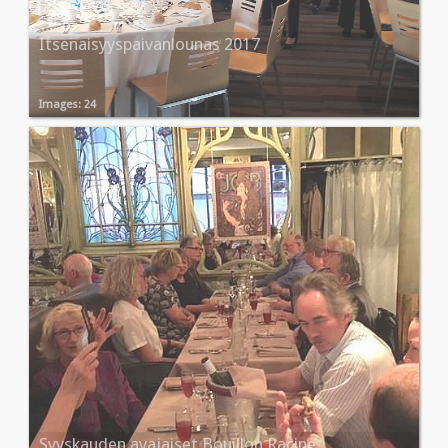
Itsenaisyyspaivanlounas 2017
Images: 24
Syyskauden avajaiset Bouillon Racine