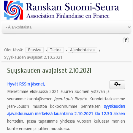
Olet tässä:
Etusivu
Tietoa
Ajankohtaista
Syyskauden avajaiset 2.10.2021
Syyskauden avajaiset 2.10.2021
Hyvät RSS:n jäsenet,
Menetimme elokuussa 2021 suuren Suomen ystävän ja
seuramme kunniajäsenen
Jean-Louis Ricot'n
. Kunnioittaaksemme
Jean-Louis'n muistoa kokoonnumme perinteisen
syyskauden
ajavaislounaan merkeissä lauantaina 2.10.2021 klo 12.30 alkaen
kortteliin, jossa tapasimme yhdessä vuosien kuluessa monien
konferenssien ja juhlien muodossa.