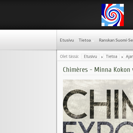
Etusivu
Tietoa
Ranskan Suomi-Se
Olet tässä:
Etusivu
Tietoa
Aja
Chimères - Minna Kokon va