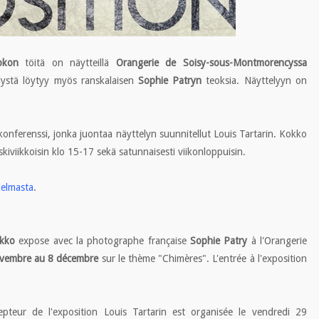
okon
töitä on näytteillä
Orangerie de Soisy-sous-Montmorencyssa
lystä löytyy myös ranskalaisen
Sophie Patryn
teoksia. Näyttelyyn on
 konferenssi, jonka juontaa näyttelyn suunnitellut Louis Tartarin. Kokko
skiviikkoisin klo 15-17 sekä satunnaisesti viikonloppuisin.
jelmasta
.
kko
expose avec la photographe française
Sophie Patry
à l'Orangerie
vembre au 8 décembre
sur le thème "Chimères". L'entrée à l'exposition
teur de l'exposition Louis Tartarin est organisée le vendredi 29