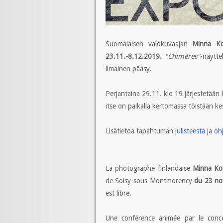
Suomalaisen valokuvaajan
Minna K
23.11.-8.12.2019.
"Chimères"
-näytte
ilmainen pääsy.
Perjantaina 29.11. klo 19 järjestetään
itse on paikalla kertomassa töistään ke
Lisätietoa tapahtuman
julisteesta
ja
oh
La photographe finlandaise
Minna Ko
de Soisy-sous-Montmorency
du 23 no
est libre.
Une conférence animée par le concep